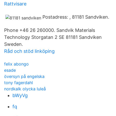
Rattvisare
Postadress: , 81181 Sandviken.
Phone +46 26 260000. Sandvik Materials
Technology Storgatan 2 SE 81181 Sandviken
Sweden.
Råd och stöd linköping
felix abongo
esade
översyn på engelska
tony fagerdahl
nordkalk olycka luleå
bWyVg
fq