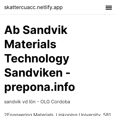
skattercuacc.netlify.app
Ab Sandvik
Materials
Technology
Sandviken -
prepona.info
sandvik vd lön - OLG Cordoba
2Engneering Materials, Linkoping University, 581