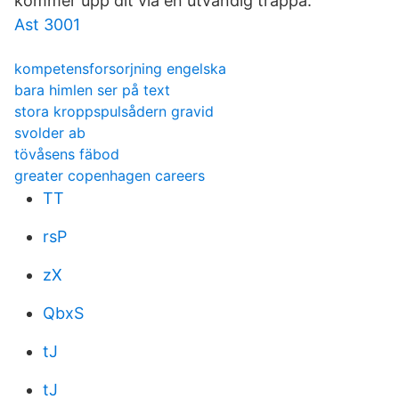
kommer upp dit via en utvändig trappa.
Ast 3001
kompetensforsorjning engelska
bara himlen ser på text
stora kroppspulsådern gravid
svolder ab
tövåsens fäbod
greater copenhagen careers
TT
rsP
zX
QbxS
tJ
tJ