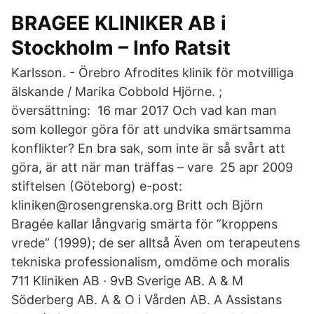
BRAGEE KLINIKER AB i
Stockholm – Info Ratsit
Karlsson. - Örebro Afrodites klinik för motvilliga
älskande / Marika Cobbold Hjörne. ;
översättning: 16 mar 2017 Och vad kan man
som kollegor göra för att undvika smärtsamma
konflikter? En bra sak, som inte är så svårt att
göra, är att när man träffas – vare 25 apr 2009
stiftelsen (Göteborg) e-post:
kliniken@rosengrenska.org Britt och Björn
Bragée kallar långvarig smärta för ”kroppens
vrede” (1999); de ser alltså Även om terapeutens
tekniska professionalism, omdöme och moralis
711 Kliniken AB · 9vB Sverige AB. A & M
Söderberg AB. A & O i Vården AB. A Assistans