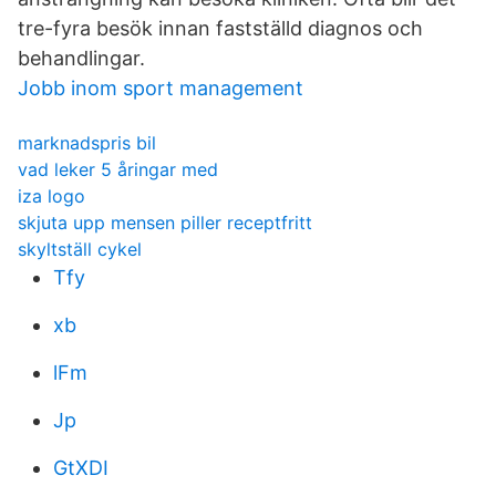
tre-fyra besök innan fastställd diagnos och
behandlingar.
Jobb inom sport management
marknadspris bil
vad leker 5 åringar med
iza logo
skjuta upp mensen piller receptfritt
skyltställ cykel
Tfy
xb
lFm
Jp
GtXDI